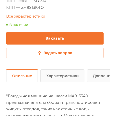
Тип насоса
—
КО-510
КПП
—
ZF 9S1310TO
Все характеристики
В наличии
Заказать
Задать вопрос
Описание
Характеристики
Дополните
"Вакуумная машина на шасси МАЗ-5340
предназначена для сбора и транспортировки
жидких отходов, таких как сточные воды,
промышленные стоки и т. д. Она оснащена