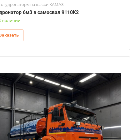
тогудронаторы на шасси КАМАЗ
дронатор 6м3 в самосвал 9110К2
В наличии
Заказать