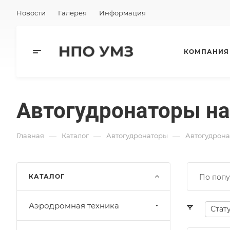
Новости
Галерея
Информация
КОМПАНИЯ
Автогудронаторы н
—
—
—
Главная
Каталог
Автогудронаторы
Автогудрон
КАТАЛОГ
По попу
Аэродромная техника
Стат