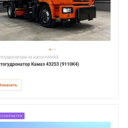
тогудронаторы на шасси КАМАЗ
тогудронатор Камаз 43253 (9110К4)
Заказать
ЕКОМЕНДУЕМ