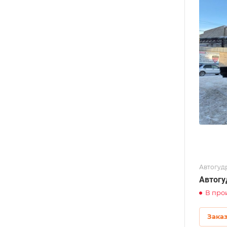
Автогуд
Автогу
В про
Зака