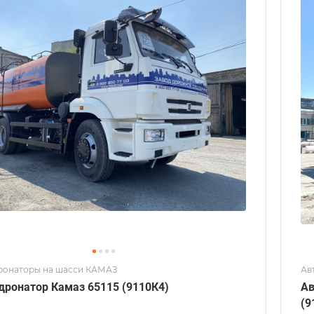
ронаторы на шасси КАМАЗ
Ав
Автогудронатор Камаз 65115 (9110К4)
Автогу
(9