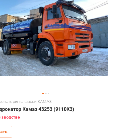
ронаторы на шасси КАМАЗ
дронатор Камаз 43253 (9110К3)
изводстве
зать