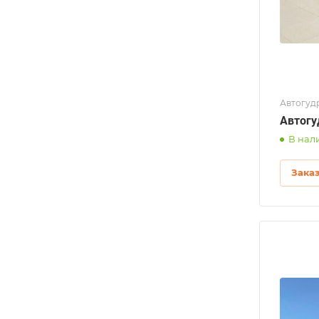
Автогуд
Автогу
В нал
Зака