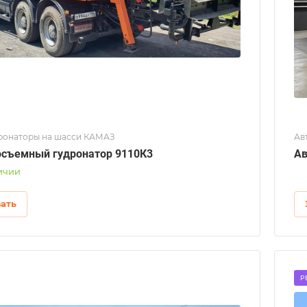
ронаторы на шасси КАМАЗ
Ав
съемный гудронатор 9110К3
Ав
ичии
зать
Р