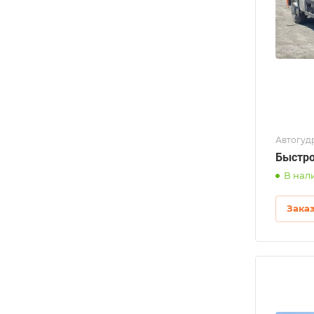
Автогуд
Быстро
В нал
Зака