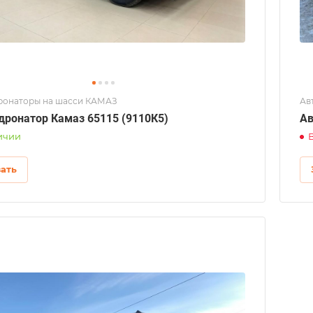
ронаторы на шасси КАМАЗ
Ав
дронатор Камаз 65115 (9110К5)
Ав
ичии
зать