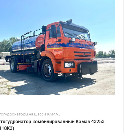
тогудронаторы на шасси КАМАЗ
дронатор комбинированный Камаз 43253
110К3)