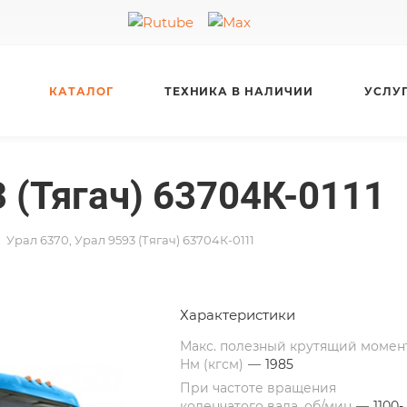
КАТАЛОГ
ТЕХНИКА В НАЛИЧИИ
УСЛУ
3 (Тягач) 63704К-0111
Урал 6370, Урал 9593 (Тягач) 63704К-0111
Характеристики
Макс. полезный крутящий момент
Нм (кгсм)
—
1985
При частоте вращения
коленчатого вала, об/мин
—
1100-