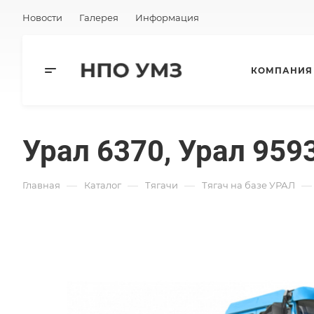
Новости
Галерея
Информация
КОМПАНИЯ
Урал 6370, Урал 959
—
—
—
—
Главная
Каталог
Тягачи
Тягач на базе УРАЛ