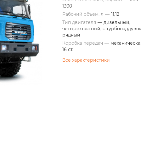
1300
Рабочий объем, л
—
11,12
Тип двигателя
—
дизельный,
четырехтактный, с турбонаддувом
рядный
Коробка передач
—
механическа
16 ст.
Все характеристики