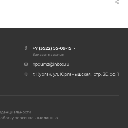
+7 (3522) 55-09-15
Заказать звонок
npoumz@inbox.ru
г. Курган, ул. Юргамышская, стр. 3Е, оф. 1
иденциальности
работку персональных данных