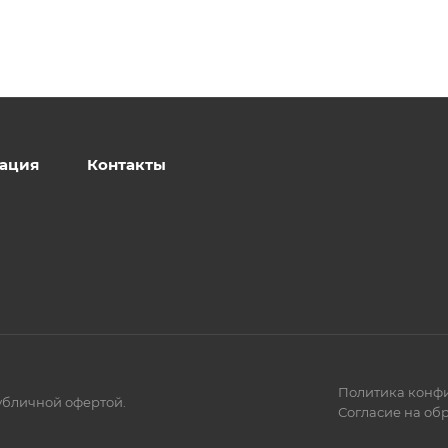
ация
Контакты
Политика конф
убличной офертой.
Согласие на об