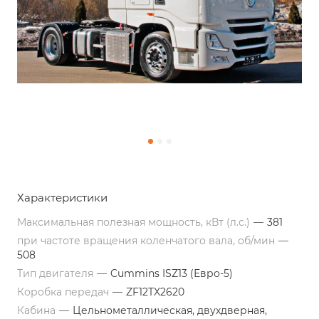
Характеристики
Максимальная полезная мощность, кВт (л.с.)
—
381
при частоте вращения коленчатого вала, об/мин
—
508
Тип двигателя
—
Cummins ISZ13 (Евро-5)
Коробка передач
—
ZF12TX2620
Кабина
—
Цельнометаллическая, двухдверная,