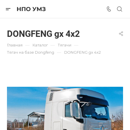
DONGFENG gx 4x2
—
—
—
Главная
Каталог
Тягачи
—
Тягач на базе Dongfeng
DONGFENG gx 4x2