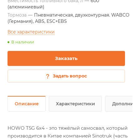
Вместимость топливного бака, л
—
600
(алюминиевый)
Тормоза
—
Пневматическая, двухконтурная. WABCO
(Германия), ABS, ESC+EBS
Все характеристики
В наличии
Заказать
Задать вопрос
Описание
Характеристики
Дополните
HOWO T5G 6х4 - это тяжёлый самосвал, который
производится в Китае компанией Sinotruk (часть