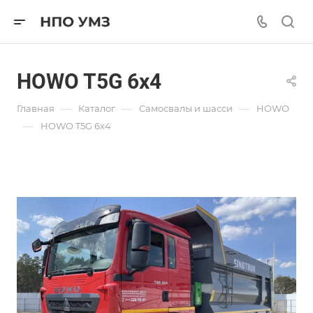
HOWO T5G 6х4
—
—
—
Главная
Каталог
Самосвалы и шасси
HOWO
—
HOWO T5G 6х4